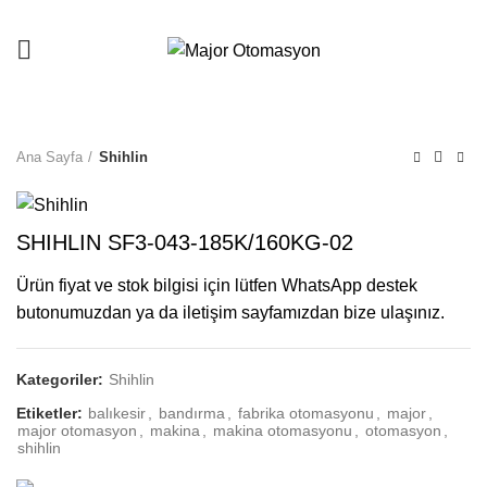
Ana Sayfa
Shihlin
SHIHLIN SF3-043-185K/160KG-02
Ürün fiyat ve stok bilgisi için lütfen WhatsApp destek
butonumuzdan ya da iletişim sayfamızdan bize ulaşınız.
Kategoriler:
Shihlin
Etiketler:
balıkesir
,
bandırma
,
fabrika otomasyonu
,
major
,
major otomasyon
,
makina
,
makina otomasyonu
,
otomasyon
,
shihlin