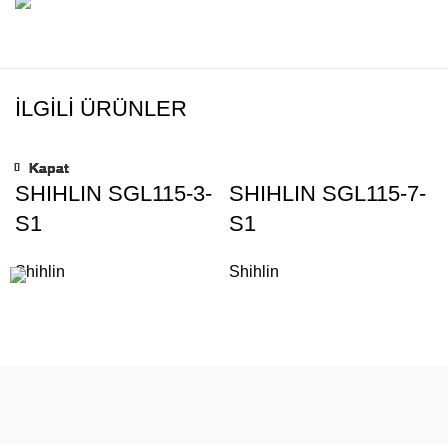
İLGILI ÜRÜNLER
Kapat
Kapat
Kapat
Kapat
Kapat
Kapat
Kapat
Kapat
SHIHLIN SGL115-3-
SHIHLIN SGL115-7-
S1
S1
Shihlin
Shihlin