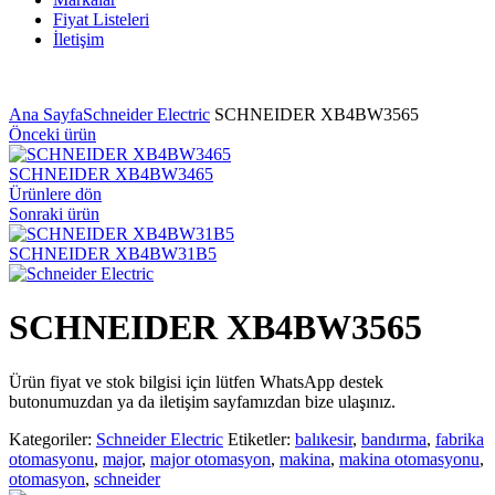
Fiyat Listeleri
İletişim
Ana Sayfa
Schneider Electric
SCHNEIDER XB4BW3565
Önceki ürün
SCHNEIDER XB4BW3465
Ürünlere dön
Sonraki ürün
SCHNEIDER XB4BW31B5
SCHNEIDER XB4BW3565
Ürün fiyat ve stok bilgisi için lütfen WhatsApp destek
butonumuzdan ya da iletişim sayfamızdan bize ulaşınız.
Kategoriler:
Schneider Electric
Etiketler:
balıkesir
,
bandırma
,
fabrika
otomasyonu
,
major
,
major otomasyon
,
makina
,
makina otomasyonu
,
otomasyon
,
schneider