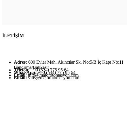
İLETİŞİM
Adres:
600 Evler Mah. Akıncılar Sk. No:5/B İç Kapı No:11
Bandırma/Balıkesir
Telefon:
+90 (534) 775 95 64
WhatsApp:
+90 (534) 775 95 64
Email:
info@majorotomasyon.com
Email:
satis@majorotomasyon.com