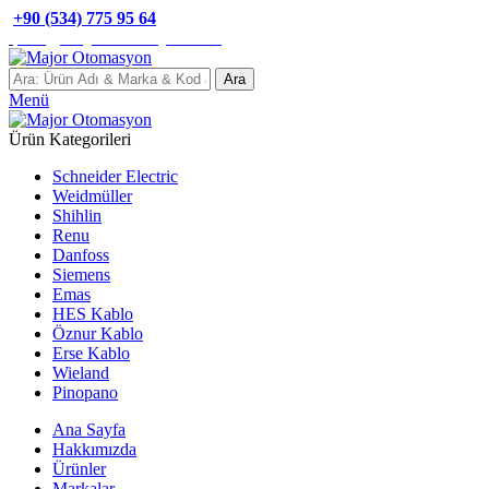
+90 (534) 775 95 64
info@majorotomasyon.com
Ara
Menü
Ürün Kategorileri
Schneider Electric
Weidmüller
Shihlin
Renu
Danfoss
Siemens
Emas
HES Kablo
Öznur Kablo
Erse Kablo
Wieland
Pinopano
Ana Sayfa
Hakkımızda
Ürünler
Markalar