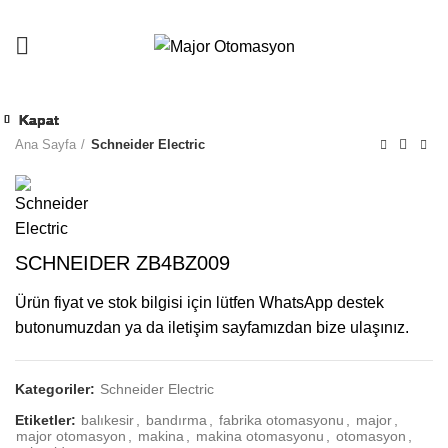
Kapat
Kapat
Kapat
Kapat
Kapat
Kapat
Kapat
Kapat
Ana Sayfa
Schneider Electric
SCHNEIDER ZB4BZ009
Ürün fiyat ve stok bilgisi için lütfen WhatsApp destek
butonumuzdan ya da iletişim sayfamızdan bize ulaşınız.
Kategoriler:
Schneider Electric
Etiketler:
balıkesir
,
bandırma
,
fabrika otomasyonu
,
major
,
major otomasyon
,
makina
,
makina otomasyonu
,
otomasyon
,